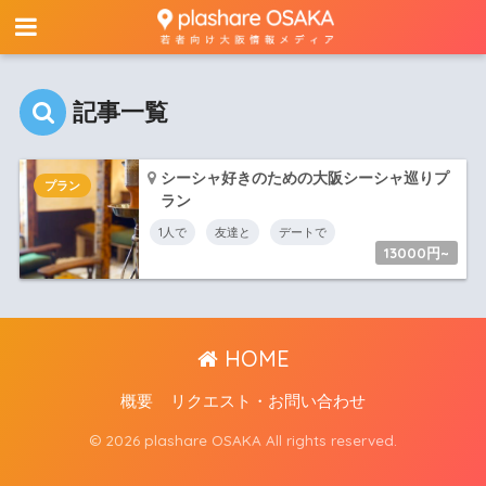
記事一覧
シーシャ好きのための大阪シーシャ巡りプ
プラン
ラン
1人で
友達と
デートで
13000円~
HOME
概要
リクエスト・お問い合わせ
© 2026 plashare OSAKA All rights reserved.