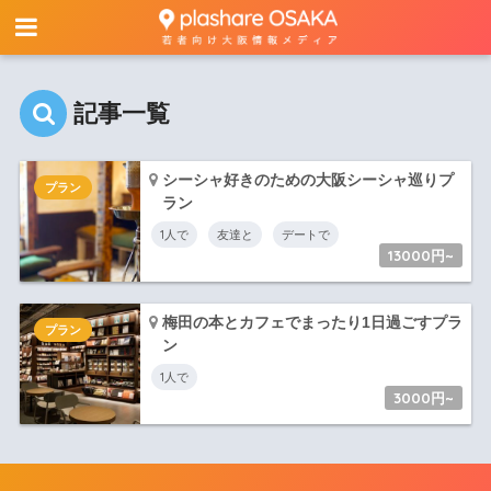
記事一覧
シーシャ好きのための大阪シーシャ巡りプ
プラン
ラン
1人で
友達と
デートで
13000円~
梅田の本とカフェでまったり1日過ごすプラ
プラン
ン
1人で
3000円~