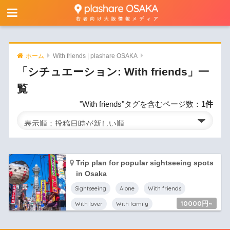
ホーム
With friends | plashare OSAKA
「シチュエーション:
With friends
」一
覧
"With friends"タグを含むページ数：
1件
Trip plan for popular sightseeing spots
in Osaka
Sightseeing
Alone
With friends
10000円~
With lover
With family