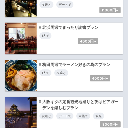
友達と
デートで
11000円~
北浜周辺でまったり読書プラン
1人で
4000円~
梅田周辺でラーメン好きの為のプラン
1人で
友達と
4000円~
大阪キタの定番観光地巡りと夜はビアガー
デンを楽しむプラン
友達と
デートで
家族で
観光
8000円~