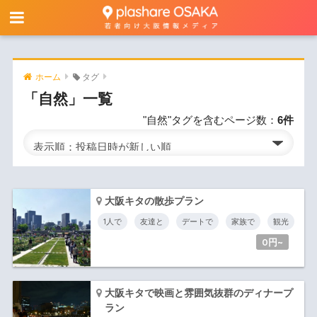
ホーム
タグ
「自然」一覧
"自然"タグを含むページ数：
6件
大阪キタの散歩プラン
1人で
友達と
デートで
家族で
観光
0円~
大阪キタで映画と雰囲気抜群のディナープ
ラン