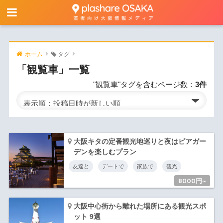
ホーム
タグ
「観覧車」一覧
"観覧車"タグを含むページ数：
3件
大阪キタの定番観光地巡りと夜はビアガー
デンを楽しむプラン
友達と
デートで
家族で
観光
8000円~
大阪中心街から離れた場所にある観光スポ
ット 9選