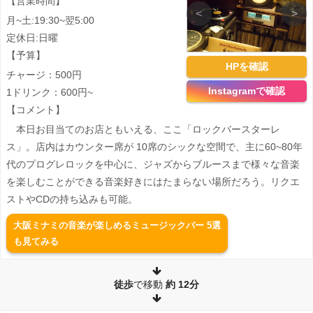
【営業時間】
<
>
月~土:19:30~翌5:00
定休日:日曜
【予算】
HPを確認
チャージ：500円
Instagramで確認
1ドリンク：600円~
【コメント】
本日お目当てのお店ともいえる、ここ「ロックバースターレ
ス」。店内はカウンター席が 10席のシックな空間で、主に60~80年
代のプログレロックを中心に、ジャズからブルースまで様々な音楽
を楽しむことができる音楽好きにはたまらない場所だろう。リクエ
ストやCDの持ち込みも可能。
大阪ミナミの音楽が楽しめるミュージックバー 5選
も見てみる
徒歩
で移動
約
12分