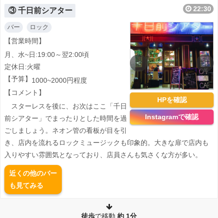
22:30
③ 千日前シアター
バー
ロック
【営業時間】
月、水~日:19:00～翌2:00頃
<
>
定休日:火曜
【予算】
1000~2000円程度
【コメント】
HPを確認
スターレスを後に、お次はここ「千日
Instagramで確認
前シアター」でまったりとした時間を過
ごしましょう。ネオン管の看板が目を引
き、店内を流れるロックミュージックも印象的。大きな扉で店内も
入りやすい雰囲気となっており、店員さんも気さくな方が多い。
近くの他のバー
も見てみる
徒歩
で移動
約
1分