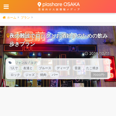
ホーム
プラン
夜の難波でロックとお酒好きのための飲み
歩きプラン
2019/10/11
ジャンル / タグ
1人で
友達と
ブルース
ディープ
音楽
たこ焼き
ロック
ジャズ
焼肉
バー
7000円~