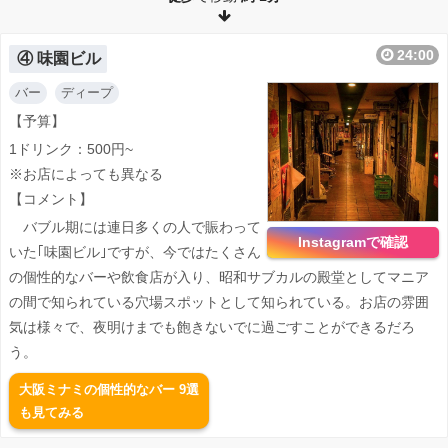
24:00
④ 味園ビル
バー
ディープ
【予算】
1ドリンク：500円~
※お店によっても異なる
【コメント】
バブル期には連日多くの人で賑わって
Instagramで確認
いた｢味園ビル｣ですが、今ではたくさん
の個性的なバーや飲食店が入り、昭和サブカルの殿堂としてマニア
の間で知られている穴場スポットとして知られている。お店の雰囲
気は様々で、夜明けまでも飽きないでに過ごすことができるだろ
う。
大阪ミナミの個性的なバー 9選
も見てみる