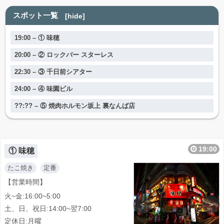
スポット一覧
[
hide
]
19:00 – ① 味穂
20:00 – ② ロックバー スターレス
22:30 – ③ 千日前シアター
24:00 – ④ 味園ビル
??:?? – ⑤ 焼肉ホルモン坂上 裏なんば店
19:00
① 味穂
たこ焼き
定番
【営業時間】
火~金:16:00~5:00
<
>
土、日、祝日:14:00~翌7:00
定休日:月曜