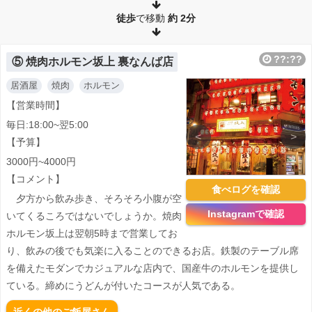
徒歩
で移動
約
2分
??:??
⑤ 焼肉ホルモン坂上 裏なんば店
居酒屋
焼肉
ホルモン
【営業時間】
毎日:18:00~翌5:00
<
>
【予算】
3000円~4000円
【コメント】
食べログを確認
夕方から飲み歩き、そろそろ小腹が空
Instagramで確認
いてくるころではないでしょうか。焼肉
ホルモン坂上は翌朝5時まで営業してお
り、飲みの後でも気楽に入ることのできるお店。鉄製のテーブル席
を備えたモダンでカジュアルな店内で、国産牛のホルモンを提供し
ている。締めにうどんが付いたコースが人気である。