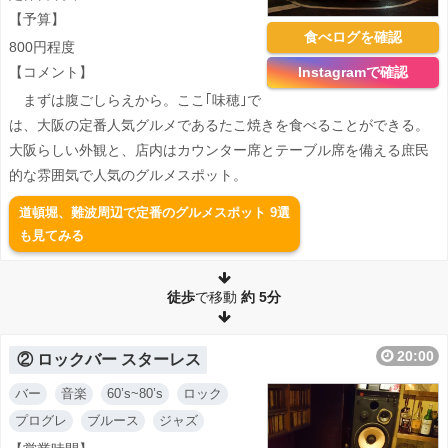
【予算】
食べログを確認
800円程度
【コメント】
Instagramで確認
まずは腹ごしらえから。ここ｢味穂｣で
は、大阪の定番人気グルメであるたこ焼きを食べることができる。
大阪らしい外観と、店内はカウンター席とテーブル席を備える庶民
的な雰囲気で人気のグルメスポット。
道頓堀、難波周辺で定番のグルメスポット 9選
も見てみる
徒歩
で移動
約
5分
20:00
② ロックバー スターレス
バー
音楽
60’s~80’s
ロック
プログレ
ブルース
ジャズ