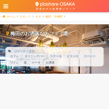
ホーム
スポット
キタ
梅田・中崎町
梅田のお洒落なカフェ 7選
2019/05/18
ジャンル / タグ
カフェ
ダイニングバー
ステーキ
ビストロ
コーヒー
ワイン
器
ケーキ
お洒落