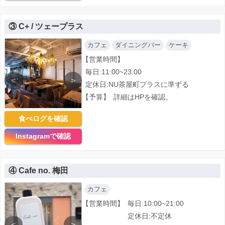
③ C+ / ツェープラス
カフェ
ダイニングバー
ケーキ
【営業時間】
毎日:11:00~23:00
<
>
定休日:NU茶屋町プラスに準ずる
【予算】
詳細はHPを確認。
食べログを確認
Instagramで確認
④ Cafe no. 梅田
カフェ
【営業時間】
毎日:10:00~21:00
定休日:不定休
<
>