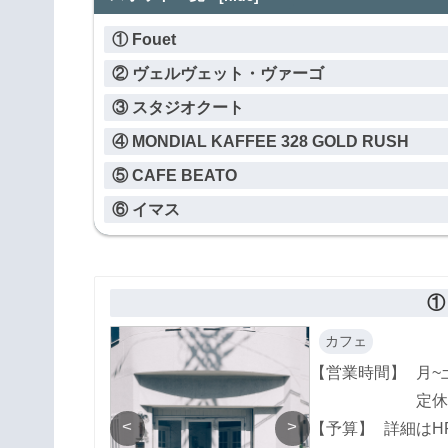
① Fouet
② ヴェルヴェット・ヴァーゴ
③ スタジオクート
④ MONDIAL KAFFEE 328 GOLD RUSH
⑤ CAFE BEATO
⑥ イマス
① 
カフェ
【営業時間】
月~土
定休
<
>
【予算】
詳細はH