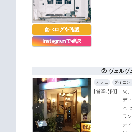
食べログを確認
Instagramで確認
② ヴェルヴ
カフェ
ダイニン
【営業時間】
火、
ディナ
<
>
木~
ランチ
ディナ