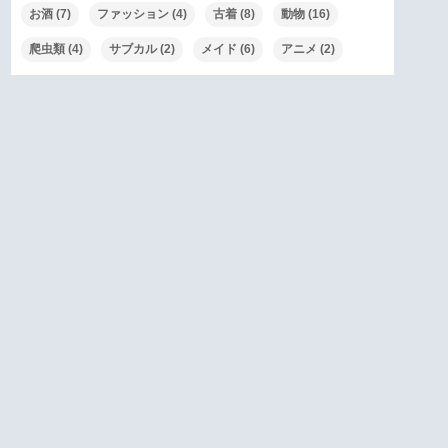
お酒
(7)
ファッション
(4)
古着
(8)
動物
(16)
爬虫類
(4)
サブカル
(2)
メイド
(6)
アニメ
(2)