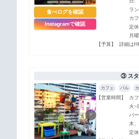
日:
ランチ
食べログを確認
カフェ
Instagramで確認
定休
月曜
【予算】
詳細はH
③ ス
カフェ
バル
【営業時間】
カフ
火~日
<
>
バー
木、
定休