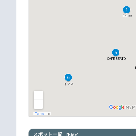
スポット一覧
[
hide
]